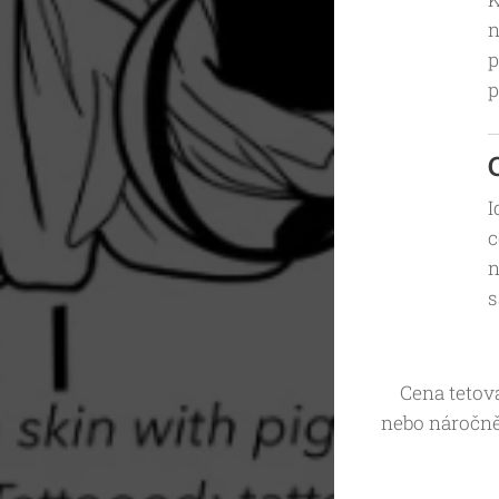
n
p
p
I
c
n
s
Cena tetová
nebo náročně