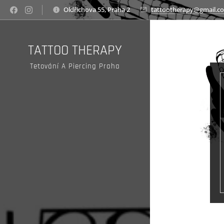
Oldřichova 55, Praha 2
tattootherapy@gmail.c
TATTOO THERAPY
Tetování A Piercing Praha