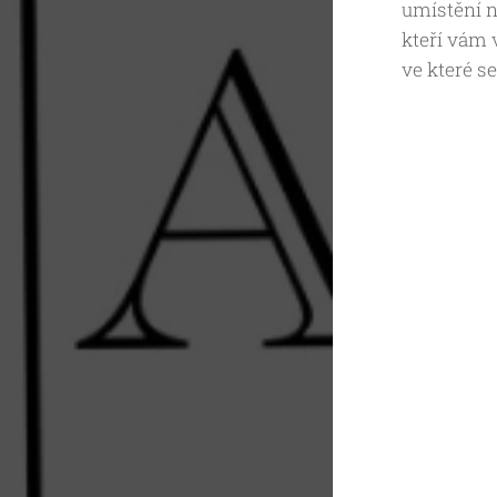
umístění n
kteří vám 
ve které se 