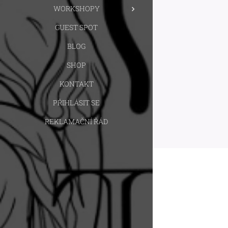
WORKSHOPY
GUEST SPOT
BLOG
SHOP
KONTAKT
PŘIHLÁSIT SE
REKLAMAČNÍ ŘÁD