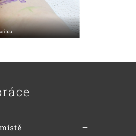
oritou
práce
 místě