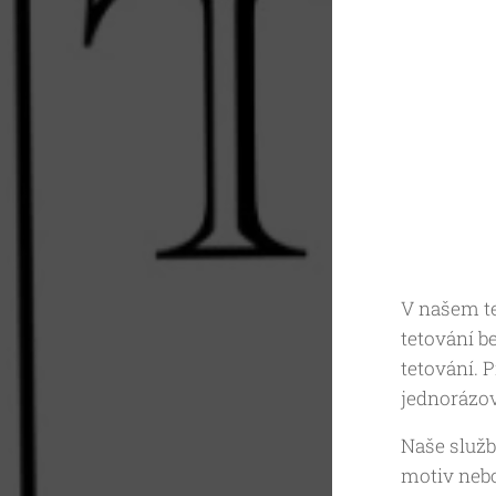
V našem te
tetování b
tetování. 
jednorázov
Naše služba
motiv nebo