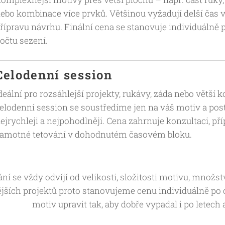
ebo kombinace více prvků. Většinou vyžadují delší čas v
řípravu návrhu. Finální cena se stanovuje individuálně p
očtu sezení.
Celodenní session
deální pro rozsáhlejší projekty, rukávy, záda nebo větší
elodenní session se soustředíme jen na váš motiv a po
ejrychleji a nejpohodlněji. Cena zahrnuje konzultaci, př
amotné tetování v dohodnutém časovém bloku.
ní se vždy odvíjí od velikosti, složitosti motivu, množstv
jších projektů proto stanovujeme cenu individuálně po o
motiv upravit tak, aby dobře vypadal i po letech