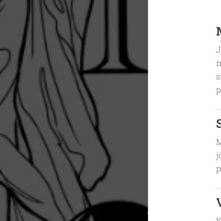
J
m
s
p
M
j
p
K