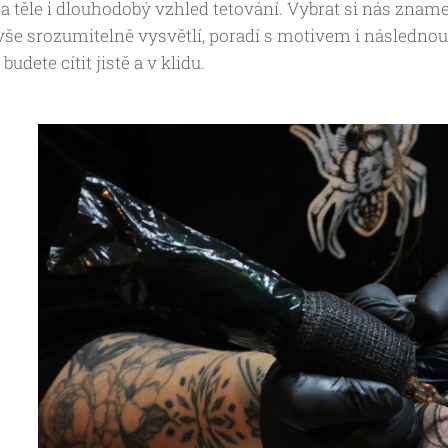
a těle i dlouhodobý vzhled tetování. Vybrat si nás zname
vše srozumitelně vysvětlí, poradí s motivem i následnou
budete cítit jistě a v klidu.