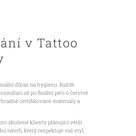
vání v Tattoo
y
imální důraz na hygienu. Každé
nzultaci až po finální péči o čerstvé
hradně certifikované materiály a
 pro zkušené klienty plánující větší
í návrh, který respektuje váš styl,