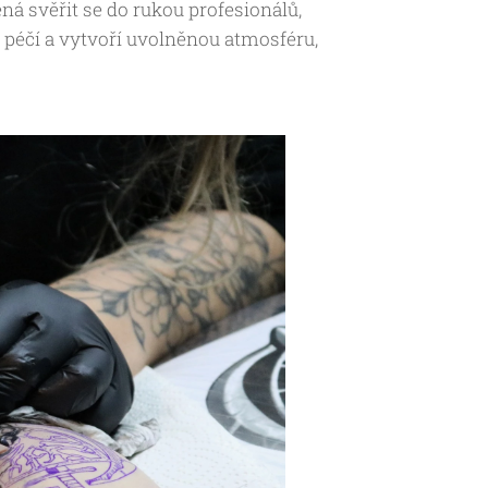
ná svěřit se do rukou profesionálů,
 péčí a vytvoří uvolněnou atmosféru,