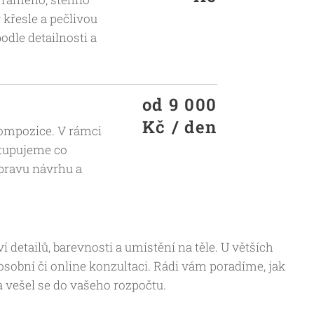
 křesle a pečlivou
odle detailnosti a
od 9 000
Kč / den
 kompozice. V rámci
stupujeme co
ípravu návrhu a
í detailů, barevnosti a umístění na těle. U větších
sobní či online konzultaci. Rádi vám poradíme, jak
 a vešel se do vašeho rozpočtu.