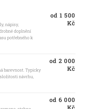
od 1 500
Kč
y, nápisy,
 drobné doplnění
 času potřebného k
od 2 000
Kč
ná barevnost. Typicky
 složitosti návrhu,
od 6 000
Kč
, rameno, stehno