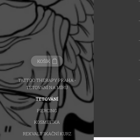
KOŠÍK
TATTOO THERAPY PRAHA -
TETOVÁNÍ NA MÍRU
TETOVÁNÍ
PIERCING
KOSMETIKA
REKVALIFIKAČNÍ KURZ