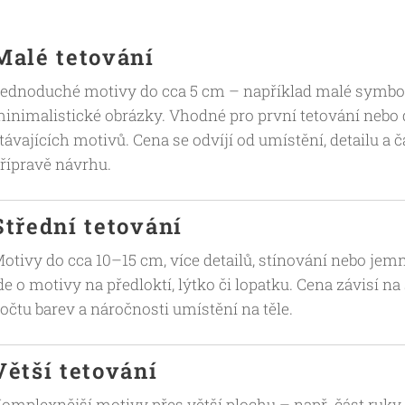
Malé tetování
ednoduché motivy do cca 5 cm – například malé symbol
inimalistické obrázky. Vhodné pro první tetování nebo
távajících motivů. Cena se odvíjí od umístění, detailu a
řípravě návrhu.
Střední tetování
otivy do cca 10–15 cm, více detailů, stínování nebo jem
de o motivy na předloktí, lýtko či lopatku. Cena závisí na
očtu barev a náročnosti umístění na těle.
Větší tetování
omplexnější motivy přes větší plochu – např. část ruky