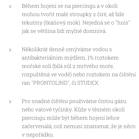
Během hojení se na piercingu a v okolí
mohou tvořit malé stroupky z čiré, až bílé
tekutiny (tkáňový mok). Nejedná se o "hnis"
jak se většina lidí mylně domnívá.
Několikrát denně omýváme vodou s
antibakteriálním mýdlem, 1% roztokem
mořské soli (bílá sůl z mrtvého moře,
rozpuštěná ve vodě) nebo roztokem na čištění
ran "PRONTOLIND", či STUDEX.
Pro snadné čištění používáme čistou gázu
nebo vatové tyčinky. Kůže v těsném okolí
piercingu může být během hojení lehce
začervenalá, což nemusí znamenat, že je něco
v nepořádku.