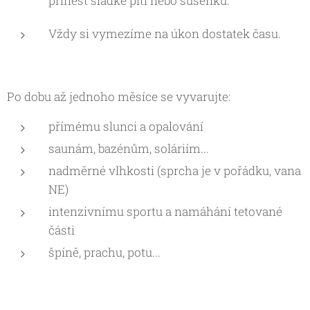
přinést sladké pití nebo sušenku.
Vždy si vymezíme na úkon dostatek času.
Po dobu až jednoho měsíce se vyvarujte:
přímému slunci a opalování
saunám, bazénům, soláriím...
nadměrné vlhkosti (sprcha je v pořádku, vana
NE)
intenzivnímu sportu a namáhání tetované
části
špíně, prachu, potu...