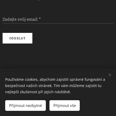
Zadejte svůj email
ODESLAT
Obchodní podmínky
Používáme cookies, abychom zajistili správné fungování a
bezpečnost našich stránek. Tím vám můžeme zajistit tu
GDPR
Cookies
nejlepší zkušenost při jejich návštěvě.
Jazyky
Přijmout nezbytné
Čeština
Přijmout vše
English