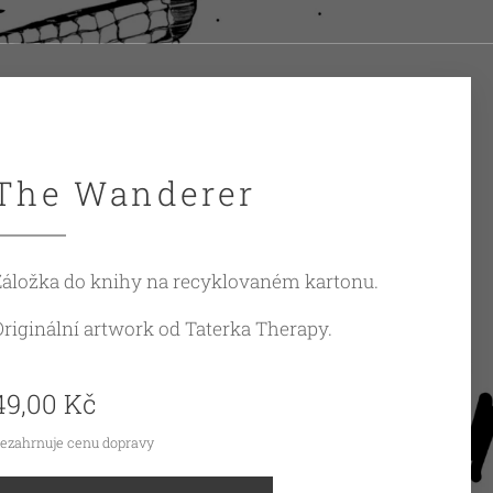
The Wanderer
Záložka do knihy na recyklovaném kartonu.
Originální artwork od Taterka Therapy.
49,00
Kč
ezahrnuje cenu dopravy