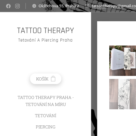
Oldřichova 55, Praha 2
tattootherapy@gmail.c
TATTOO THERAPY
Tetování A Piercing Praha
KOŠÍK
TATTOO THERAPY PRAHA -
TETOVÁNÍ NA MÍRU
TETOVÁNÍ
PIERCING