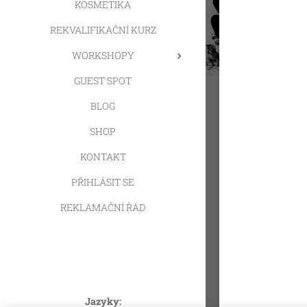
KOSMETIKA
REKVALIFIKAČNÍ KURZ
WORKSHOPY
GUEST SPOT
BLOG
SHOP
KONTAKT
PŘIHLÁSIT SE
REKLAMAČNÍ ŘÁD
Jazyky