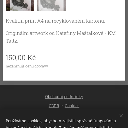
Kvalitní print A4 na recyklovaném kartonu.
Originální artwork od Kateřiny Maštalkové - KM
Tattz.
150,00
Kč
nezahrnuje cenu dopravy
Obchodní podmínky
GDPR
Cookies
Jazyky
Používáme cookies, abychom zajistili správné fungování a
Čeština
English
bezpečnost našich stránek. Tím vám můžeme zajistit tu