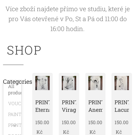
Více zboží najdete přímo ve studiu, které je
pro Vás otevřené v Po, St a Pá od 11:00 do
16:00 hodin.
SHOP
Categories
All
products
PRINT
PRINT
PRINT
PRINT
VOUCHERY
Eternal
Virago
Anemoia
Lacuna
PAINTINGS
150.00
150.00
150.00
150.00
PRINTS
Kč
Kč
Kč
Kč