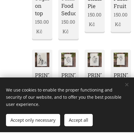
on
Food
Pie
Fruit
top
Seduction
150.00
150.00
150.00
150.00
Kč
Kč
Kč
Kč
PRINT
PRINT
PRINT
PRINT
O'Mac
Mirror
Mirror
Mirror
Mamma
I
II
III
We use cookies to enable the proper functioning and
security of our website, and to offer you the best possible
150.00
79.00
79.00
79.00
user experience.
Kč
Kč
Kč
Kč
Accept only necessary
Accept all