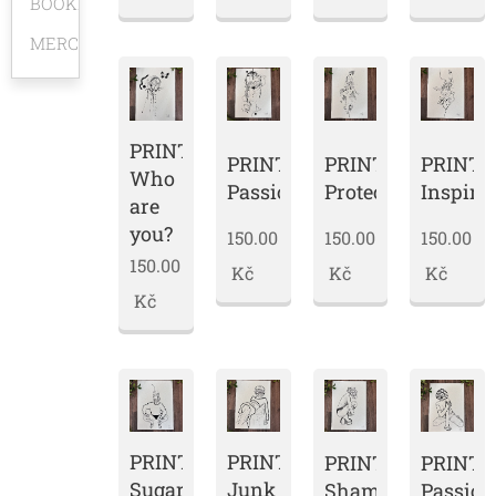
BOOKMARKS
MERCH
PRINT
PRINT
PRINT
PRINT
Who
Passion
Protector
Inspira
are
you?
150.00
150.00
150.00
150.00
Kč
Kč
Kč
Kč
PRINT
PRINT
PRINT
PRINT
Sugar
Junk
Shameful
Passion