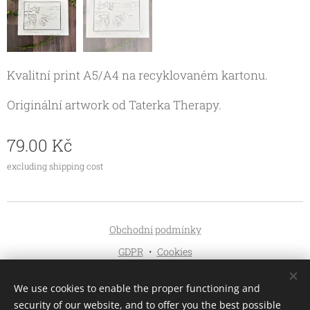
Kvalitní print A5/A4 na recyklovaném kartonu.
Originální artwork od Taterka Therapy.
79.00
Kč
excluding shipping cost
Obchodní podmínky
GDPR
Cookies
Languages
We use cookies to enable the proper functioning and
Čeština
English
security of our website, and to offer you the best possible