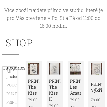
Více zboží najdete přímo ve studiu, které je
pro Vás otevřené v Po, St a Pá od 11:00 do
16:00 hodin.
SHOP
Categories
All
products
PRINT
PRINT
PRINT
PRINT
VOUCHERY
The
The
Les
Výkřik
Kiss
Kiss
Amants
PAINTINGS
II
79.00
79.00
79.00
PRINTS
79.00