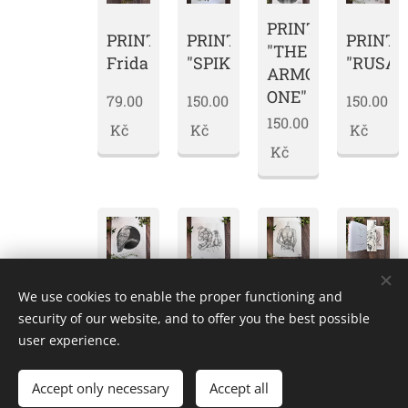
PRINT
PRINT
PRINT
PRINT
"THE
Frida
"SPIKY"
"RUSAL
ARMOURED
ONE"
79.00
150.00
150.00
150.00
Kč
Kč
Kč
Kč
PRINT
PRINT
PRINT
The
We use cookies to enable the proper functioning and
"HLAVOU
"WHITE
"BURNING
Wander
security of our website, and to offer you the best possible
V
RAVEN"
UP"
user experience.
OBLACÍCH"
150.00
120.00
49.00
120.00
Kč
Kč
Kč
Accept only necessary
Accept all