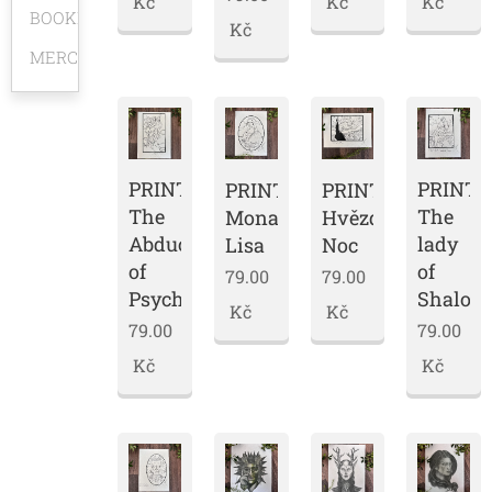
Kč
Kč
Kč
BOOKMARKS
Kč
MERCH
PRINT
PRINT
PRINT
PRINT
The
The
Mona
Hvězdná
Abduction
lady
Lisa
Noc
of
of
79.00
79.00
Psyche
Shalott.
Kč
Kč
79.00
79.00
Kč
Kč